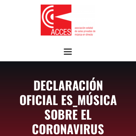
Saltar
al
contenido
Toggle
Navigation
SOBRE ACCES
DECLARACIÓN
OFRECEMOS
OFICIAL ES_MÚSICA
NOTICIAS
SOBRE EL
CORONAVIRUS
GUÍA SALAS ASOCIADAS