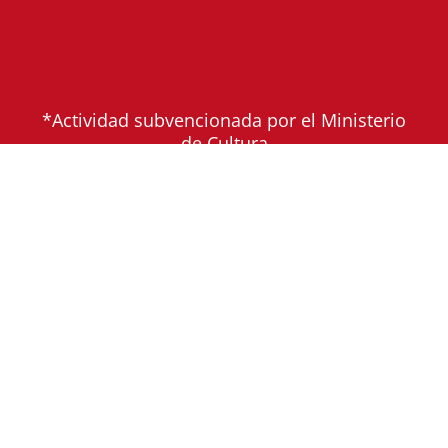
*Actividad subvencionada por el Ministerio
de Cultura
© Copyright 2025 |
Aviso Legal
|
Política de
Cookies