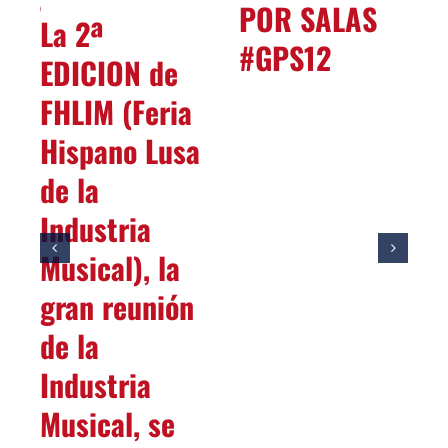
DOS
POR SALAS
La 2ª
2
#GPS12
EDICION de
FHLIM (Feria
Hispano Lusa
de la
Industria
Musical), la
gran reunión
de la
Industria
Musical, se