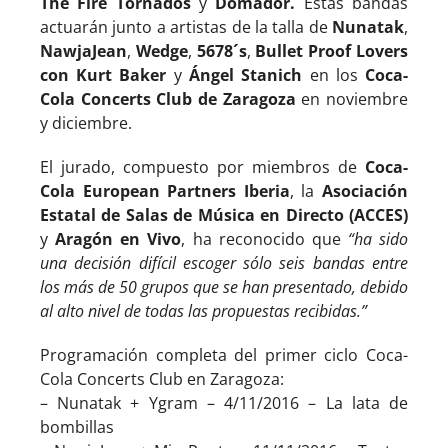
The Fire Tornados
y
Domador.
Estas bandas
actuarán junto a artistas de la talla de
Nunatak
,
NawjaJean
,
Wedge
,
5678´s
,
Bullet Proof Lovers
con Kurt Baker
y
Ángel Stanich
en los
Coca-
Cola Concerts Club de Zaragoza
en noviembre
y diciembre.
El jurado, compuesto por miembros de
Coca-
Cola European Partners Iberia
, la
Asociación
Estatal de Salas de Música en Directo (ACCES)
y
Aragón en Vivo
, ha reconocido que
“ha sido
una decisión difícil escoger sólo seis bandas entre
los más de 50 grupos que se han presentado, debido
al alto nivel de todas las propuestas recibidas.”
Programación completa del primer ciclo Coca-
Cola Concerts Club en Zaragoza:
– Nunatak + Ygram – 4/11/2016 – La lata de
bombillas