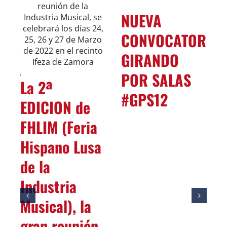
NUEVA
Y
CONVOCATORIA
GIRANDO
DOS
POR SALAS
La 2ª
2
#GPS12
EDICION de
FHLIM (Feria
Hispano Lusa
de la
Industria
Musical), la
gran reunión