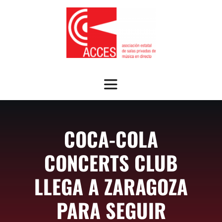
Saltar
al
contenido
Toggle
Navigation
SOBRE ACCES
COCA-COLA
OFRECEMOS
CONCERTS CLUB
NOTICIAS
LLEGA A ZARAGOZA
PARA SEGUIR
GUÍA SALAS ASOCIADAS