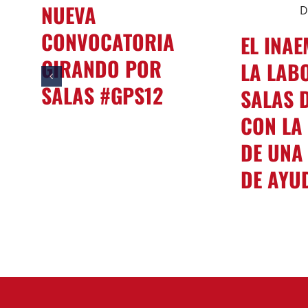
NUEVA
CONVOCATORIA
EL INA
GIRANDO POR
LA LAB
SALAS #GPS12
SALAS 
ano
CON LA
a
DE UNA
DE AYU
 se
24,
zo