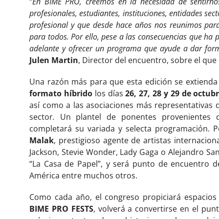
“
En BIME PRO, creemos en la necesidad de sentirn
profesionales, estudiantes, instituciones, entidades se
profesional y que desde hace años nos reunimos para d
para todos. Por ello, pese a las consecuencias que ha p
adelante y ofrecer un programa que ayude a dar forma
Julen Martin
, Director del encuentro, sobre el que
Una razón más para que esta edición se extienda
formato híbrido
los días
26, 27, 28 y 29 de octub
así como a las asociaciones más representativas d
sector
.
Un plantel de ponentes provenientes de
completará su variada y selecta programación. 
Malak
, prestigioso agente de artistas internaciona
Jackson, Stevie Wonder, Lady Gaga o Alejandro San
“La Casa de Papel”, y será punto de encuentro d
América entre muchos otros.
Como cada año, el congreso propiciará espacios d
BIME PRO FESTS
, volverá a convertirse en el pu