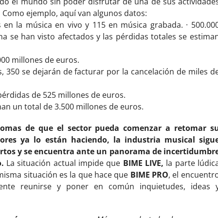
do el mundo sin poder disfrutar de una de sus actividade
. Como ejemplo, aquí van algunos datos:
s en la música en vivo y 115 en música grabada. · 500.00
na se han visto afectados y las pérdidas totales se estima
000 millones de euros.
es, 350 se dejarán de facturar por la cancelación de miles d
pérdidas de 525 millones de euros.
man un total de 3.500 millones de euros.
tomas de que el sector pueda comenzar a retomar s
ores ya lo están haciendo, la industria musical sigu
ertos y se encuentra ante un panorama de incertidumbr
.
La situación actual impide que
BIME LIVE,
la parte lúdic
 misma situación es la que hace que
BIME PRO
, el encuentr
rgente reunirse y poner en común inquietudes, ideas 