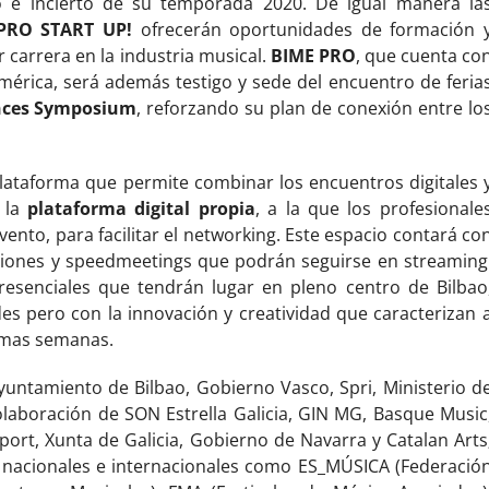
o e incierto de su temporada 2020. De igual manera la
PRO START UP!
ofrecerán oportunidades de formación 
 carrera en la industria musical.
BIME PRO
, que cuenta co
américa, será además testigo y sede del encuentro de feria
ences Symposium
, reforzando su plan de conexión entre lo
lataforma que permite combinar los encuentros digitales 
e la
plataforma digital propia
, a la que los profesionale
nto, para facilitar el networking. Este espacio contará co
esiones y speedmeetings que podrán seguirse en streaming
presenciales que tendrán lugar en pleno centro de Bilbao
s pero con la innovación y creatividad que caracterizan 
ximas semanas.
yuntamiento de Bilbao, Gobierno Vasco, Spri, Ministerio d
colaboración de SON Estrella Galicia, GIN MG, Basque Music
ort, Xunta de Galicia, Gobierno de Navarra y Catalan Arts
s nacionales e internacionales como ES_MÚSICA (Federació