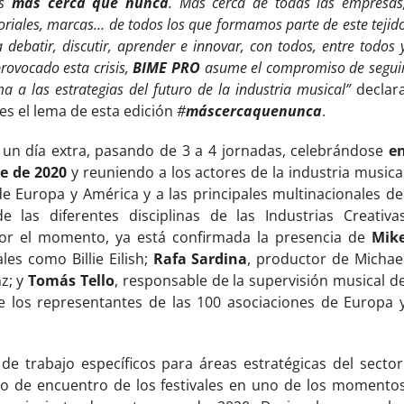
os
más cerca que nunca
. Más cerca de todas las empresas
ctoriales, marcas… de todos los que formamos parte de este tejid
ebatir, discutir, aprender e innovar, con todos, entre todos 
rovocado esta crisis,
BIME PRO
asume el compromiso de segui
 a las estrategias del futuro de la industria musical”
declar
 es el lema de esta edición
#
máscercaquenunca
.
 un día extra, pasando de 3 a 4 jornadas, celebrándose
e
re de 2020
y reuniendo a los actores de la industria musica
e Europa y América y a las principales multinacionales de
 las diferentes disciplinas de las Industrias Creativa
Por el momento, ya está confirmada la presencia de
Mik
les como Billie Eilish;
Rafa Sardina
, productor de Michae
z; y
Tomás Tello
, responsable de la supervisión musical d
e los representantes de las 100 asociaciones de Europa 
e trabajo específicos para áreas estratégicas del sector
nto de encuentro de los festivales en uno de los momento