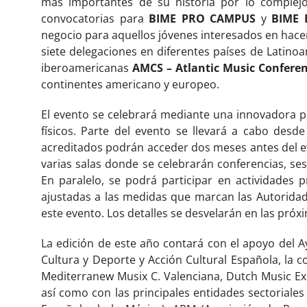
más importantes de su historia por lo complej
convocatorias para
BIME PRO CAMPUS
y
BIME 
negocio para aquellos jóvenes interesados en hacer
siete delegaciones en diferentes países de Latino
iberoamericanas
AMCS – Atlantic Music Confer
continentes americano y europeo.
El evento se celebrará mediante una innovadora p
físicos. Parte del evento se llevará a cabo desd
acreditados podrán acceder dos meses antes del eve
varias salas donde se celebrarán conferencias, s
En paralelo, se podrá participar en actividades 
ajustadas a las medidas que marcan las Autoridade
este evento. Los detalles se desvelarán en las pró
La edición de este año contará con el apoyo del A
Cultura y Deporte y Acción Cultural Española, la 
Mediterranew Musix C. Valenciana, Dutch Music Exp
así como con las principales entidades sectoriale