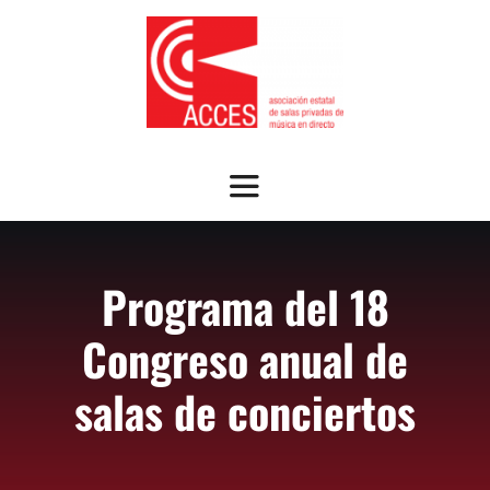
Saltar
al
contenido
Toggle
Navigation
SOBRE ACCES
Programa del 18
OFRECEMOS
Congreso anual de
NOTICIAS
salas de conciertos
GUÍA SALAS ASOCIADAS