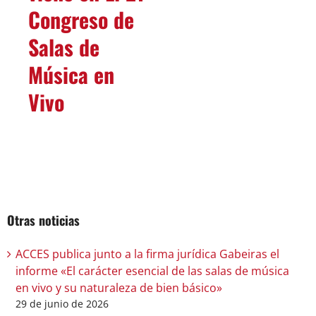
Otras noticias
ACCES publica junto a la firma jurídica Gabeiras el
informe «El carácter esencial de las salas de música
en vivo y su naturaleza de bien básico»
29 de junio de 2026
Zaragoza se convirtió durante cuatro días en
anfitriona del 21 Congreso de Salas de Música en
Vivo
23 de junio de 2026
El sector del directo se dará cita en Zaragoza la
semana que viene en El 21 Congreso de Salas de
Música en Vivo
12 de junio de 2026
Programación junio: Red de Salas