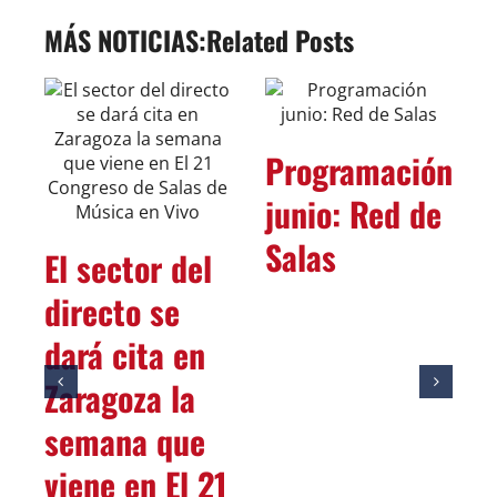
Related Posts
amación
Programación
Programac
 Red de
junio: Red de
mayo-junio
Salas
Red de Sal