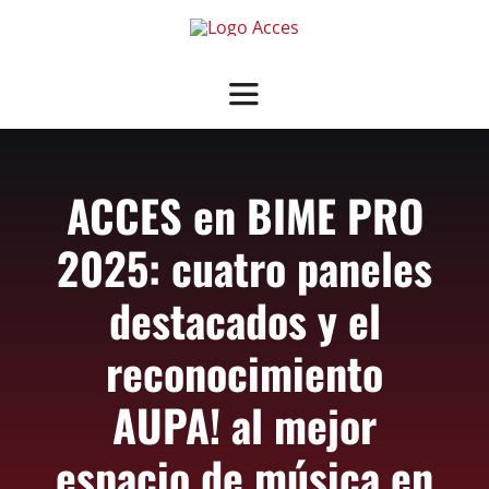
Saltar
al
contenido
Toggle
Navigation
SOBRE ACCES
ACCES en BIME PRO
OFRECEMOS
2025: cuatro paneles
NOTICIAS
destacados y el
reconocimiento
GUÍA SALAS ASOCIADAS
AUPA! al mejor
ASOCIARSE
+ INFO
espacio de música en