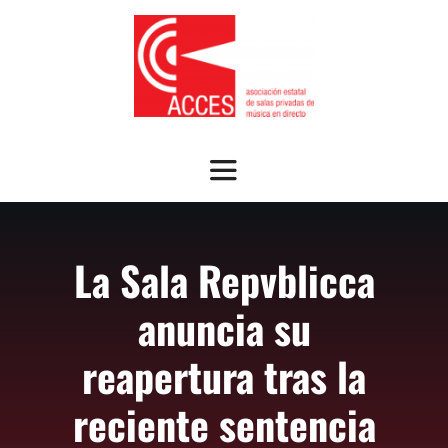
Saltar
al
contenido
Toggle
Navigation
SOBRE ACCES
La Sala Repvblicca
OFRECEMOS
anuncia su
NOTICIAS
reapertura tras la
reciente sentencia
GUÍA SALAS ASOCIADAS