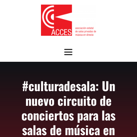
Saltar
al
contenido
Toggle
Navigation
SOBRE ACCES
#culturadesala: Un
OFRECEMOS
nuevo circuito de
NOTICIAS
conciertos para las
salas de música en
GUÍA SALAS ASOCIADAS