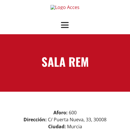
Saltar
al
contenido
Toggle
Navigation
SOBRE ACCES
SALA REM
OFRECEMOS
NOTICIAS
GUÍA SALAS ASOCIADAS
View
Aforo:
600
ASOCIARSE
+ INFO
Larger
Dirección:
C/ Puerta Nueva, 33, 30008
Image
Ciudad:
Murcia