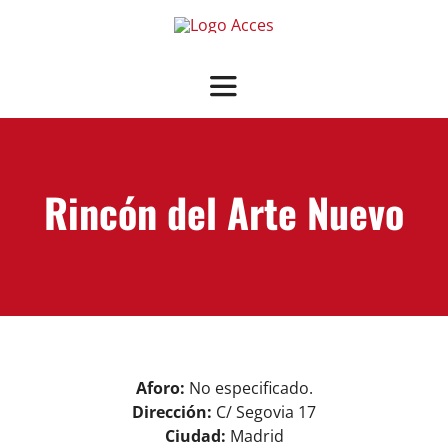
Saltar
al
contenido
Toggle
Navigation
SOBRE ACCES
Rincón del Arte Nuevo
OFRECEMOS
NOTICIAS
GUÍA SALAS ASOCIADAS
View
Aforo:
No especificado.
ASOCIARSE
+ INFO
Larger
Dirección:
C/ Segovia 17
Image
Ciudad:
Madrid