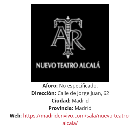
View
ASOCIARSE
+ INFO
Larger
Image
Aforo:
No especificado.
Dirección:
Calle de Jorge Juan, 62
Ciudad:
Madrid
Provincia:
Madrid
Web:
https://madridenvivo.com/sala/nuevo-teatro-
alcala/