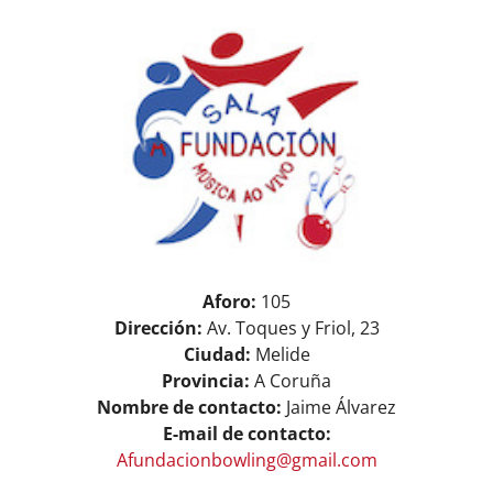
View
ASOCIARSE
+ INFO
Larger
Image
Aforo:
105
Dirección:
Av. Toques y Friol, 23
Ciudad:
Melide
Provincia:
A Coruña
Nombre de contacto:
Jaime Álvarez
E-mail de contacto:
Afundacionbowling@gmail.com