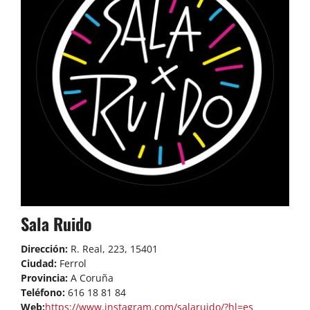
Sala Ruido
Dirección:
R. Real, 223, 15401
Ciudad:
Ferrol
Provincia:
A Coruña
Teléfono:
616 18 81 84
Web:
https://www.instagram.com/salaruido/?hl=es