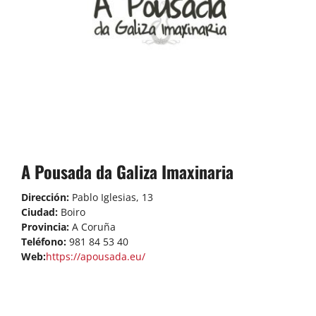
A Pousada da Galiza Imaxinaria
Dirección:
Pablo Iglesias, 13
Ciudad:
Boiro
Provincia:
A Coruña
Teléfono:
981 84 53 40
Web:
https://apousada.eu/