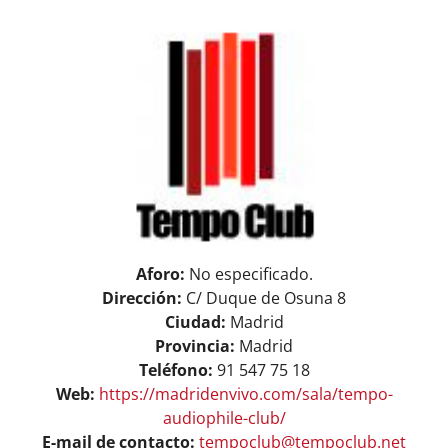
View
ASOCIARSE
+ INFO
Larger
Image
Aforo:
No especificado.
Dirección:
C/ Duque de Osuna 8
Ciudad:
Madrid
Provincia:
Madrid
Teléfono:
91 547 75 18
Web:
https://madridenvivo.com/sala/tempo-
audiophile-club/
E-mail de contacto:
tempoclub@tempoclub.net