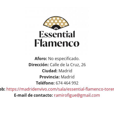
View
Larger
Image
Aforo:
No especificado.
Dirección:
Calle de la Cruz, 26
Ciudad:
Madrid
Provincia:
Madrid
Teléfono:
674 464 992
eb:
https://madridenvivo.com/sala/essential-flamenco-tore
E-mail de contacto:
ramirofigue@gmail.com