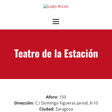
Saltar
al
contenido
Toggle
Navigation
SOBRE ACCES
Teatro de la Estación
OFRECEMOS
NOTICIAS
GUÍA SALAS ASOCIADAS
View
Aforo:
150
ASOCIARSE
+ INFO
Larger
Dirección:
C./ Domingo Figueras Jariod, 8-10
Image
Ciudad:
Zaragoza