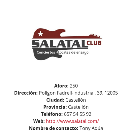
View
Larger
Image
Aforo:
250
Dirección:
Polígon Fadrell-Industrial, 39, 12005
Ciudad:
Castellón
Provincia:
Castellón
Teléfono:
657 54 55 92
Web:
http://www.salatal.com/
Nombre de contacto:
Tony Adúa