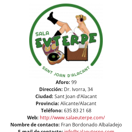
View
ASOCIARSE
+ INFO
Larger
Image
Aforo:
99
Dirección:
Dr. Ivorra, 34
Ciudad:
Sant Joan d’Alacant
Provincia:
Alicante/Alacant
Teléfono:
635 83 21 68
Web:
http://www.salaeuterpe.com/
Nombre de contacto:
Fran Bordonado Albaladejo
E-mail de contacto:
info@salaeuterpe.com