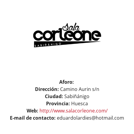
View
ASOCIARSE
+ INFO
Larger
Image
Aforo:
Dirección:
Camino Aurin s/n
Ciudad:
Sabiñánigo
Provincia:
Huesca
Web:
http://www.salacorleone.com/
E-mail de contacto:
eduardolardies@hotmail.com