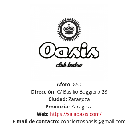
View
ASOCIARSE
+ INFO
Larger
Image
Aforo:
850
Dirección:
C/ Basilio Boggiero,28
Ciudad:
Zaragoza
Provincia:
Zaragoza
Web:
https://salaoasis.com/
E-mail de contacto:
conciertosoasis@gmail.com