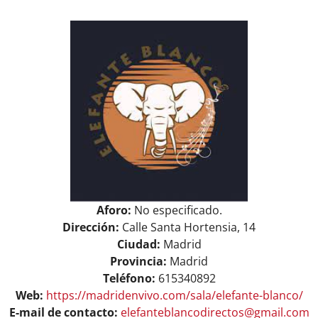
View
Larger
Image
Aforo:
No especificado.
Dirección:
Calle Santa Hortensia, 14
Ciudad:
Madrid
Provincia:
Madrid
Teléfono:
615340892
Web:
https://madridenvivo.com/sala/elefante-blanco/
E-mail de contacto:
elefanteblancodirectos@gmail.com