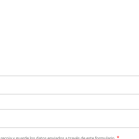
*
ecoja y guarde los datos enviados a través de este formulario.